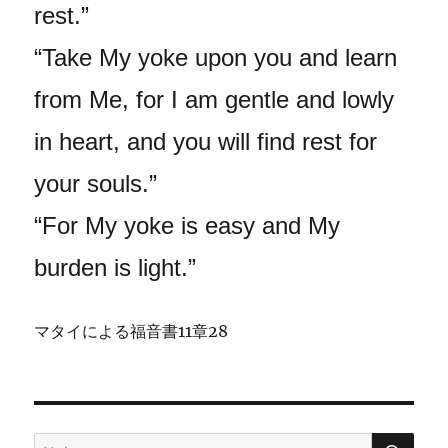
rest.”
“Take My yoke upon you and learn
from Me, for I am gentle and lowly
in heart, and you will find rest for
your souls.”
“For My yoke is easy and My
burden is light.”
マタイによる福音書11章28
検
検