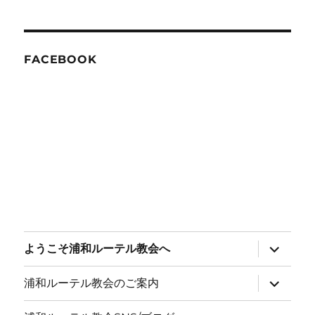
FACEBOOK
サ
ようこそ浦和ルーテル教会へ
ブ
メ
ニ
サ
浦和ルーテル教会のご案内
ュ
ブ
ー
メ
を
ニ